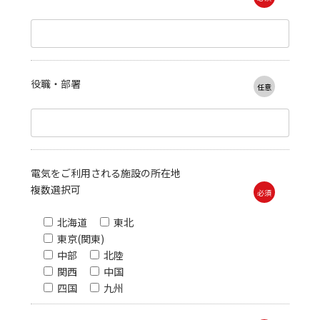
役職・部署
任意
電気をご利用される施設の所在地
複数選択可
必須
北海道
東北
東京(関東)
中部
北陸
関西
中国
四国
九州