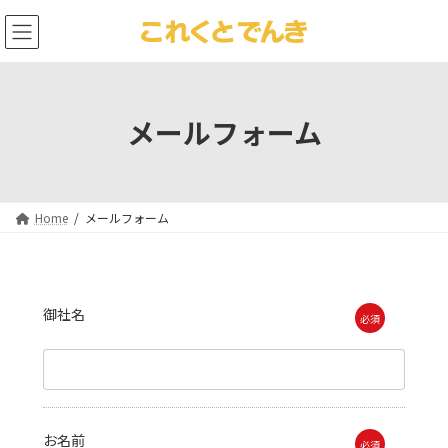
コ
ナ
ン
ビ
テ
ゲ
ン
ー
ツ
シ
へ
ョ
メールフォーム
ス
ン
キ
に
ッ
移
プ
動
Home
メールフォーム
御社名
必須
お名前
必須