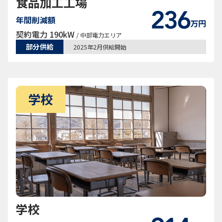
食品加工工場
年間削減額
万円
契約電力 190kW
/ 中部電力エリア
部分供給
2025年2月供給開始
学校