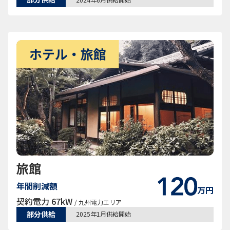
旅館
年間削減額
万円
契約電力 67kW
/ 九州電力エリア
部分供給
2025年1月供給開始